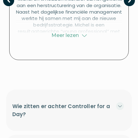
aan een herstructurering van de organisatie.
Naast het dagelijkse financiële management
werkte hij samen met mij aan de nieuwe
bedrijfsstrategie. Michel is een
resultaatgerichte “young professional” met
Meer lezen
het vermogen om te denken en te handelen
op directieniveau. Michel heeft onder andere
een belangrijke bijdrage geleverd aan
verbetering van onze KPI’s - zoals het
werkkapitaal en ook aan kostenbesparingen,
marge optimalisatie, cashflow planning en
risico management.”
Wie zitten er achter Controller for a
Day?