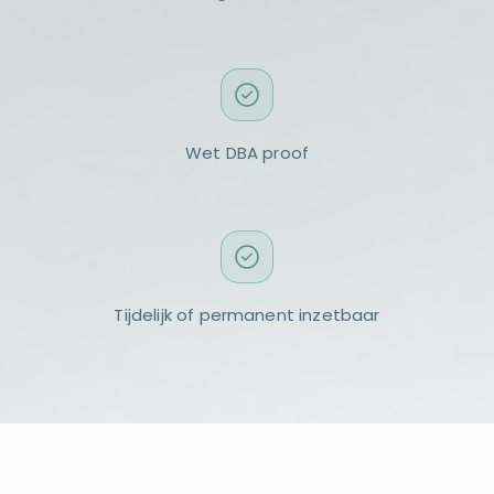
Wet DBA proof
Tijdelijk of permanent inzetbaar